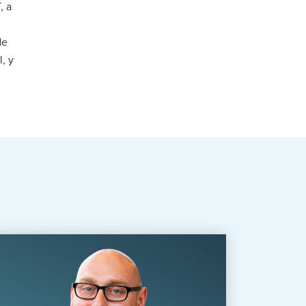
, a
de
, y