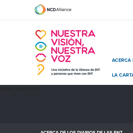
Main n
ACERCA 
LA CART
system_menu_block
ACERCA DE LOS DIARIOS DE LAS ENT