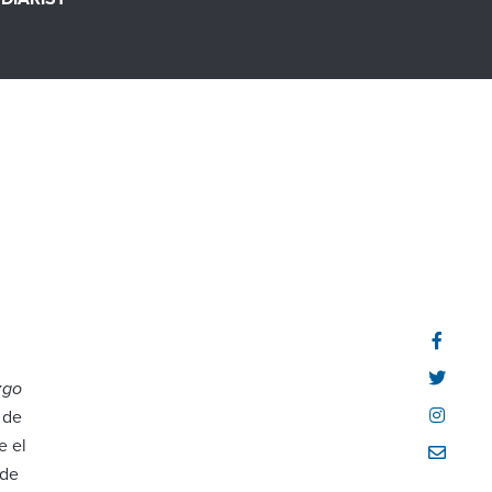
zgo
 de
e el
 de