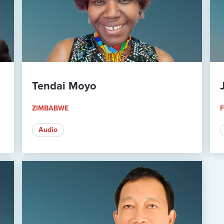
Tendai Moyo
ZIMBABWE
F
Audio