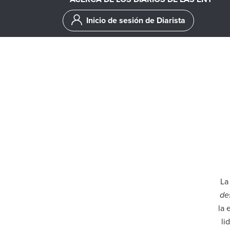
Inicio de sesión de Diarista
La
de
la 
li