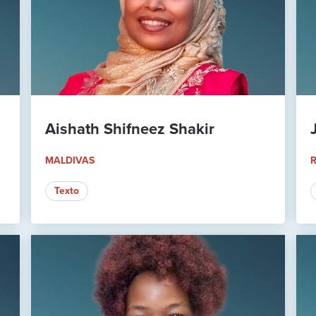
Aishath Shifneez Shakir
MALDIVAS
R
Texto