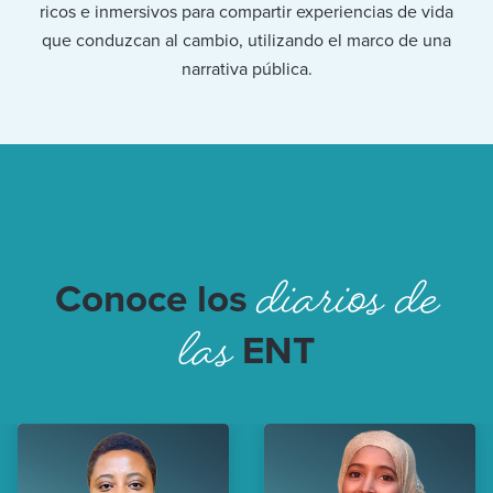
ricos e inmersivos para compartir experiencias de vida
que conduzcan al cambio, utilizando el marco de una
narrativa pública.
diarios de
Conoce los
las
ENT