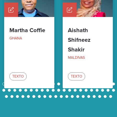
Martha Coffie
Aishath
GHANA
Shifneez
Shakir
MALDIVAS
TEXTO
TEXTO
1
2
3
4
5
6
7
8
9
10
11
12
13
14
15
16
17
18
19
20
21
22
23
24
25
26
27
28
29
30
31
32
33
34
35
36
37
38
39
40
41
42
43
44
45
46
47
48
49
50
51
52
53
54
55
56
57
58
59
60
61
62