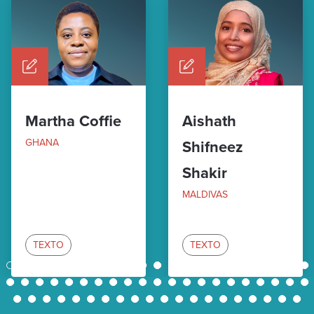
Martha Coffie
Aishath
GHANA
Shifneez
Shakir
MALDIVAS
TEXTO
TEXTO
1
2
3
4
5
6
7
8
9
10
11
12
13
14
15
16
17
18
19
20
21
22
23
24
25
26
27
28
29
30
31
32
33
34
35
36
37
38
39
40
41
42
43
44
45
46
47
48
49
50
51
52
53
54
55
56
57
58
59
60
61
62