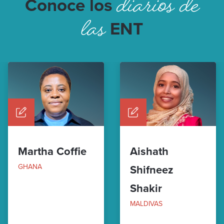
diarios de
Conoce los
las
ENT
Martha Coffie
Aishath
GHANA
Shifneez
Shakir
MALDIVAS