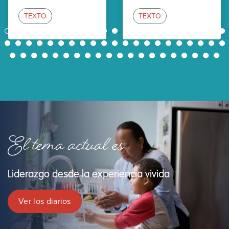
TEXTO
TEXTO
1
2
3
4
5
6
7
8
9
10
11
12
13
14
15
16
17
18
19
20
21
22
23
24
25
26
27
28
29
30
31
32
33
34
35
36
37
38
39
40
41
42
43
44
45
46
47
48
49
50
51
52
53
54
55
56
57
58
59
60
61
62
El tema actual es
Liderazgo desde la experiencia vivida
Ver los diarios