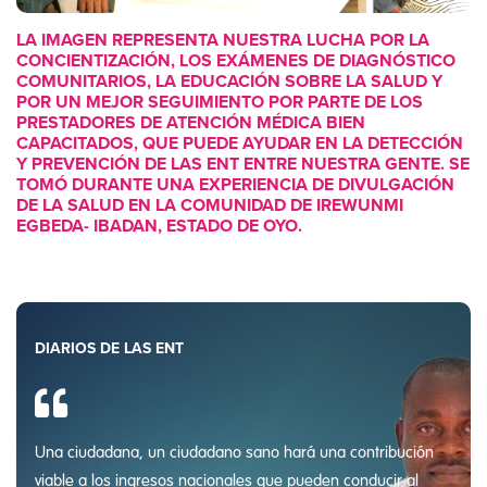
LA IMAGEN REPRESENTA NUESTRA LUCHA POR LA
CONCIENTIZACIÓN, LOS EXÁMENES DE DIAGNÓSTICO
COMUNITARIOS, LA EDUCACIÓN SOBRE LA SALUD Y
POR UN MEJOR SEGUIMIENTO POR PARTE DE LOS
PRESTADORES DE ATENCIÓN MÉDICA BIEN
CAPACITADOS, QUE PUEDE AYUDAR EN LA DETECCIÓN
Y PREVENCIÓN DE LAS ENT ENTRE NUESTRA GENTE. SE
TOMÓ DURANTE UNA EXPERIENCIA DE DIVULGACIÓN
DE LA SALUD EN LA COMUNIDAD DE IREWUNMI
EGBEDA- IBADAN, ESTADO DE OYO.
DIARIOS DE LAS ENT
Una ciudadana, un ciudadano sano hará una contribución
viable a los ingresos nacionales que pueden conducir al