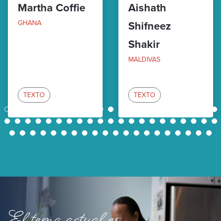
Martha Coffie
Aishath
GHANA
Shifneez
Shakir
MALDIVAS
TEXTO
TEXTO
1
2
3
4
5
6
7
8
9
10
11
12
13
14
15
16
17
18
19
20
21
22
23
24
25
26
27
28
29
30
31
32
33
34
35
36
37
38
39
40
41
42
43
44
45
46
47
48
49
50
51
52
53
54
55
56
57
58
59
60
61
62