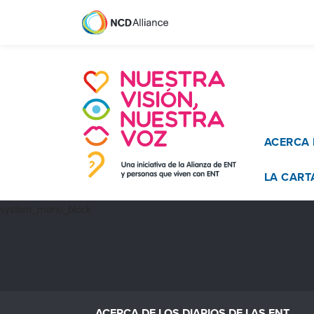
Main n
ACERCA 
LA CART
system_menu_block
ACERCA DE LOS DIARIOS DE LAS ENT