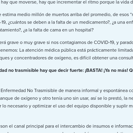
 hay que moverse, hay que incrementar el ritmo porque la vida d
e estima medio millón de muertos arriba del promedio, de esos 
19, ¿cuántos se deben a la falta de un medicamento?, ¿a una e
ratamiento?, ¿a la falta de cama en un hospital?
erá grave o muy grave si nos contagiamos de COVID‑19, y para
 tenemos: La atención médica pública está prácticamente limita
ues y concentradores de oxígeno, es difícil obtener una consul
d no trasmisible hay que decir fuerte: ¡BASTA! ¡Ya no más! 
 Enfermedad No Trasmisible de manera informal y espontánea c
nque de oxígeno y otro tenía uno sin usar, así se lo prestó, la n
r lo necesario y optimizar el uso del equipo disponible y supli
on el canal principal para el intercambio de insumos e informa