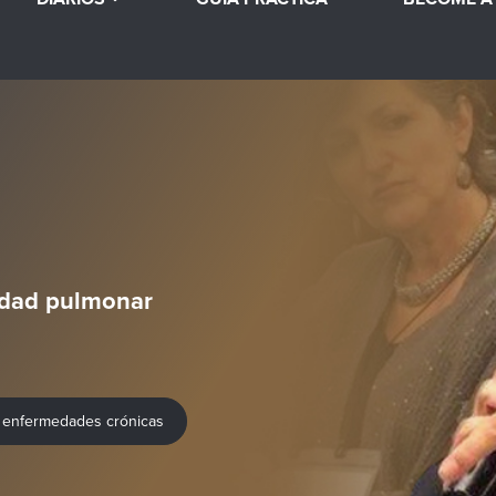
edad pulmonar
es enfermedades crónicas