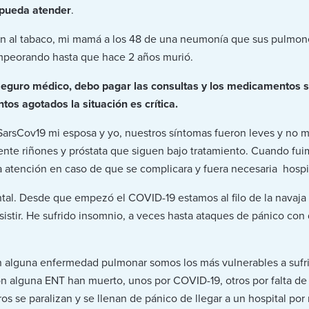
 pueda atender
.
ón al tabaco, mi mamá a los 48 de una neumonía que sus pulmone
empeorando hasta que hace 2 años murió.
Seguro médico, debo pagar las consultas y los medicamentos s
os agotados la situación es crítica.
SarsCov19 mi esposa y yo, nuestros síntomas fueron leves y no me
ente riñones y próstata que siguen bajo tratamiento. Cuando fui
a atención en caso de que se complicara y fuera necesaria hospi
mental. Desde que empezó el COVID-19 estamos al filo de la navaj
sistir. He sufrido insomnio, a veces hasta ataques de pánico con d
n alguna enfermedad pulmonar somos los más vulnerables a sufr
n alguna ENT han muerto, unos por COVID-19, otros por falta d
os se paralizan y se llenan de pánico de llegar a un hospital por