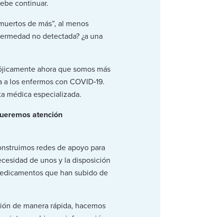
ebe continuar.
“muertos de más”, al menos
nfermedad no detectada? ¿a una
dójicamente ahora que somos más
da a los enfermos con COVID‑19.
ta médica especializada.
Queremos atención
onstruimos redes de apoyo para
ecesidad de unos y la disposición
r medicamentos que han subido de
ción de manera rápida, hacemos