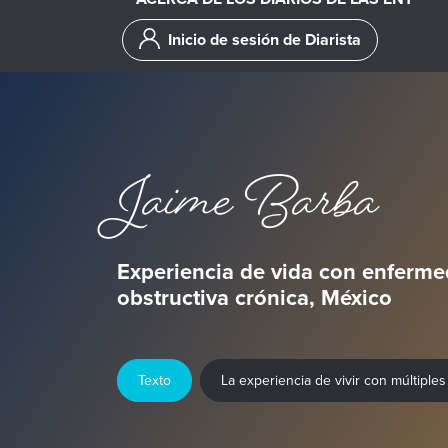
Inicio de sesión de Diarista
Jaime Barba
Experiencia de vida con enferm
obstructiva crónica, México
Texto
La experiencia de vivir con múltipl