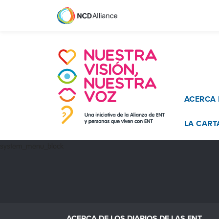
Main n
ACERCA 
LA CART
system_menu_block
ACERCA DE LOS DIARIOS DE LAS ENT