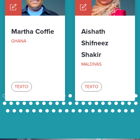
Martha Coffie
Aishath
GHANA
Shifneez
Shakir
MALDIVAS
TEXTO
TEXTO
1
2
3
4
5
6
7
8
9
10
11
12
13
14
15
16
17
18
19
20
21
22
23
24
25
26
27
28
29
30
31
32
33
34
35
36
37
38
39
40
41
42
43
44
45
46
47
48
49
50
51
52
53
54
55
56
57
58
59
60
61
62