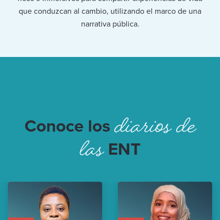
que conduzcan al cambio, utilizando el marco de una
narrativa pública.
diarios de
Conoce los
las
ENT