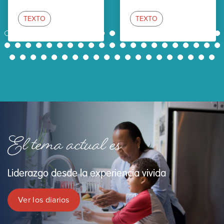
TEXTO
TEXTO
1
2
3
4
5
6
7
8
9
10
11
12
13
14
15
16
17
18
19
20
21
22
23
24
25
26
27
28
29
30
31
32
33
34
35
36
37
38
39
40
41
42
43
44
45
46
47
48
49
50
51
52
53
54
55
56
57
58
59
60
61
62
El tema actual es
Liderazgo desde la experiencia vivida
Ver los diarios