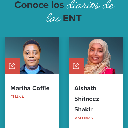
diarios de
Conoce los
las
ENT
Martha Coffie
Aishath
GHANA
Shifneez
Shakir
MALDIVAS