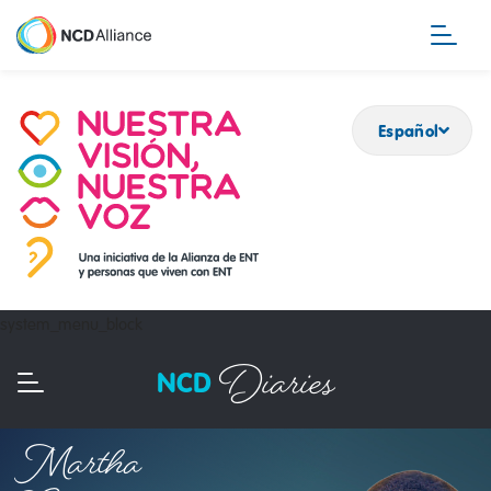
Pasar
al
contenido
principal
Español
system_menu_block
Diaries
NCD
Martha