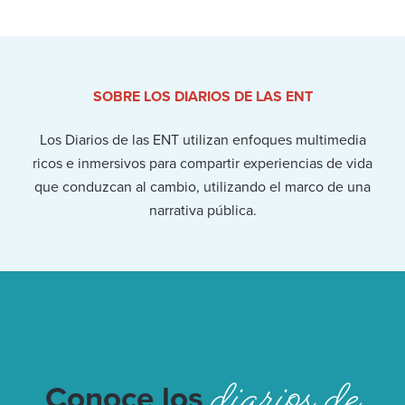
SOBRE LOS DIARIOS DE LAS ENT
Los Diarios de las ENT utilizan enfoques multimedia
ricos e inmersivos para compartir experiencias de vida
que conduzcan al cambio, utilizando el marco de una
narrativa pública.
diarios de
Conoce los