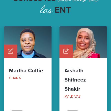
las
ENT
Martha Coffie
Aishath
GHANA
Shifneez
Shakir
MALDIVAS