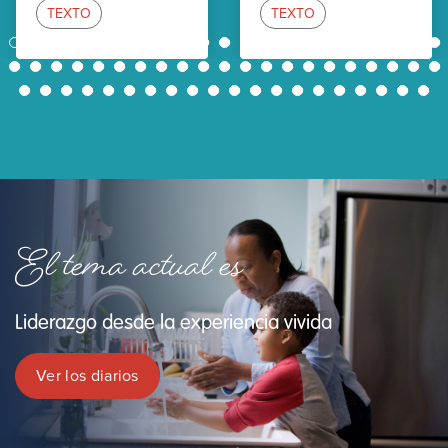
TEXTO
TEXTO
1
2
3
4
5
6
7
8
9
10
11
12
13
14
15
16
17
18
19
20
21
22
23
24
25
26
27
28
29
30
31
32
33
34
35
36
37
38
39
40
41
42
43
44
45
46
47
48
49
50
51
52
53
54
55
56
57
58
59
60
61
62
El tema actual es
Liderazgo desde la experiencia vivida
Ver los diarios