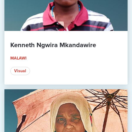
Kenneth Ngwira Mkandawire
MALAWI
Visual