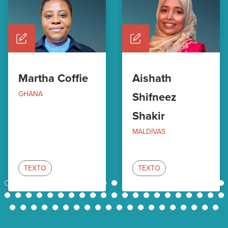
Martha Coffie
Aishath
GHANA
Shifneez
Shakir
MALDIVAS
TEXTO
TEXTO
1
2
3
4
5
6
7
8
9
10
11
12
13
14
15
16
17
18
19
20
21
22
23
24
25
26
27
28
29
30
31
32
33
34
35
36
37
38
39
40
41
42
43
44
45
46
47
48
49
50
51
52
53
54
55
56
57
58
59
60
61
62