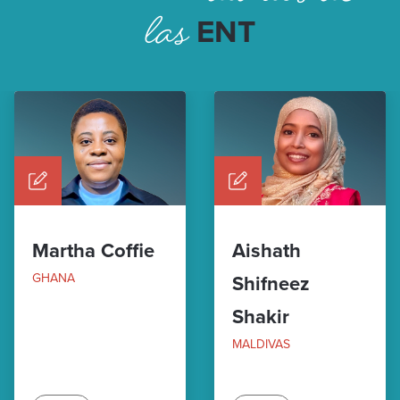
las
ENT
Martha Coffie
Aishath
GHANA
Shifneez
Shakir
MALDIVAS