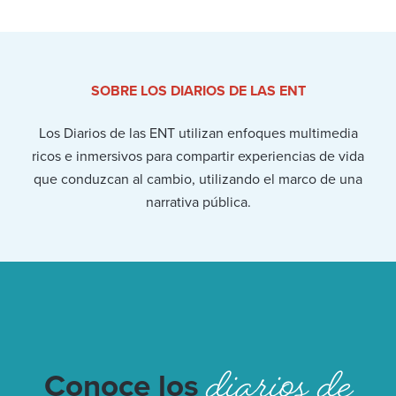
SOBRE LOS DIARIOS DE LAS ENT
Los Diarios de las ENT utilizan enfoques multimedia
ricos e inmersivos para compartir experiencias de vida
que conduzcan al cambio, utilizando el marco de una
narrativa pública.
diarios de
Conoce los