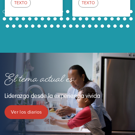
TEXTO
TEXTO
1
2
3
4
5
6
7
8
9
10
11
12
13
14
15
16
17
18
19
20
21
22
23
24
25
26
27
28
29
30
31
32
33
34
35
36
37
38
39
40
41
42
43
44
45
46
47
48
49
50
51
52
53
54
55
56
57
58
59
60
61
62
El tema actual es
Liderazgo desde la experiencia vivida
Ver los diarios