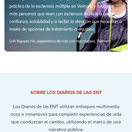
práctica de la esclerosis múltiple en Vietnam y ayudar a
más personas que viven con esclerosis múltiple a ganar
confianza, estabilidad y a recibir la atención que necesitan a
través de opciones de tratamiento asequibles.
Linh Nguyen Ha, experiencia de vida con narcolepsia, Vietnam
SOBRE LOS DIARIOS DE LAS ENT
Los Diarios de las ENT utilizan enfoques multimedia
ricos e inmersivos para compartir experiencias de vida
que conduzcan al cambio, utilizando el marco de una
narrativa pública.