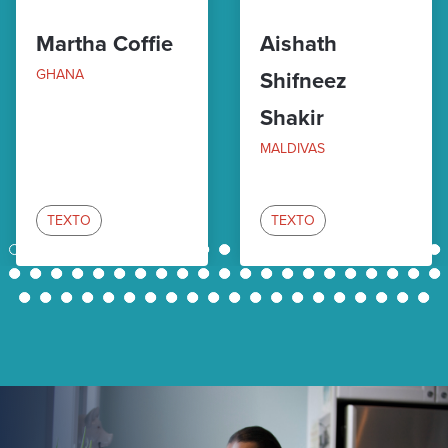
Martha Coffie
Aishath
GHANA
Shifneez
Shakir
MALDIVAS
TEXTO
TEXTO
1
2
3
4
5
6
7
8
9
10
11
12
13
14
15
16
17
18
19
20
21
22
23
24
25
26
27
28
29
30
31
32
33
34
35
36
37
38
39
40
41
42
43
44
45
46
47
48
49
50
51
52
53
54
55
56
57
58
59
60
61
62