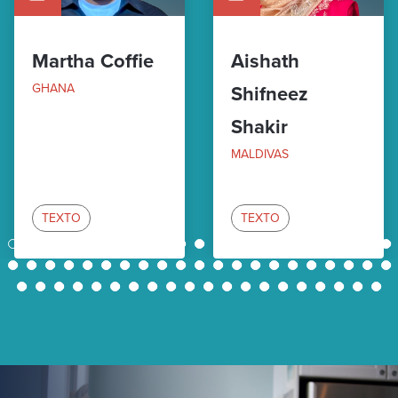
Martha Coffie
Aishath
GHANA
Shifneez
Shakir
MALDIVAS
TEXTO
TEXTO
1
2
3
4
5
6
7
8
9
10
11
12
13
14
15
16
17
18
19
20
21
22
23
24
25
26
27
28
29
30
31
32
33
34
35
36
37
38
39
40
41
42
43
44
45
46
47
48
49
50
51
52
53
54
55
56
57
58
59
60
61
62