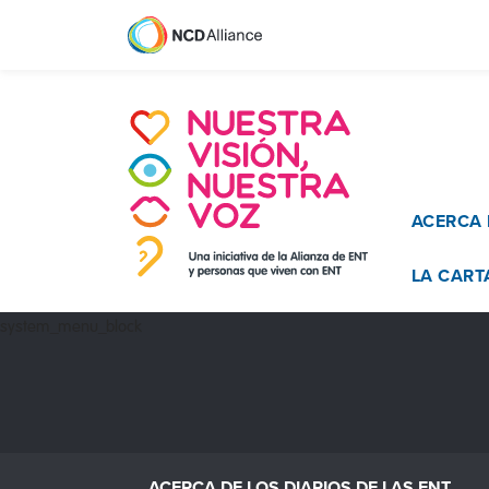
Main n
ACERCA 
LA CART
system_menu_block
ACERCA DE LOS DIARIOS DE LAS ENT