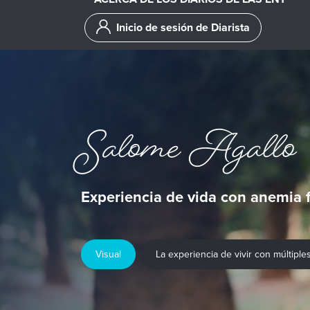
Inicio de sesión de Diarista
Salome Agallo
Experiencia de vida con anemia f
Visual
La experiencia de vivir con múltipl