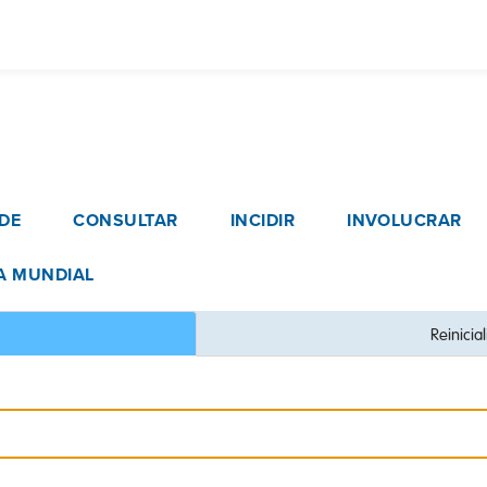
Pasar
al
contenido
principal
vigation
DE
CONSULTAR
INCIDIR
INVOLUCRAR
A MUNDIAL
Reinicia