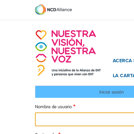
Main na
ACERCA 
LA CART
Solapas
Iniciar sesión
principales
Nombre de usuario