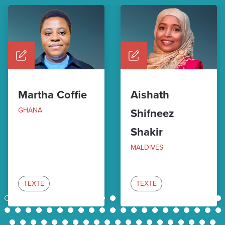
Martha Coffie
Aishath
GHANA
Shifneez
Shakir
MALDIVES
TEXTE
TEXTE
1
2
3
4
5
6
7
8
9
10
11
12
13
14
15
16
17
18
19
20
21
22
23
24
25
26
27
28
29
30
31
32
33
34
35
36
37
38
39
40
41
42
43
44
45
46
47
48
49
50
51
52
53
54
55
56
57
58
59
60
61
62