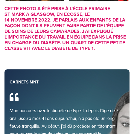
CETTE PHOTO A ÉTÉ PRISE À L’ÉCOLE PRIMAIRE
ST MARK À GLASGOW, EN ÉCOSSE, LE
14 NOVEMBRE 2022. JE PARLAIS AUX ENFANTS DE LA
FAÇON DONT ILS PEUVENT FAIRE PARTIE DE L’ÉQUIPE
DE SOINS DE LEURS CAMARADES. J’AI EXPLIQUÉ
L’IMPORTANCE DU TRAVAIL EN ÉQUIPE DANS LA PRISE
EN CHARGE DU DIABÈTE. UN QUART DE CETTE PETITE
CLASSE VIT AVEC LE DIABÈTE DE TYPE 1.
CARNETS MNT
Mon parcours avec le diabète de type 1, depuis l’âge de 7
ans jusqu’à mes 41 ans aujourd’hui, n’a pas été un long
fleuve tranquille. Au début, j'ai dû procéder en tâtonnant
pour trouver le plan de soins qui me convenait le