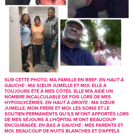
SUR CETTE PHOTO, MA FAMILLE EN BREF.
EN HAUT À
GAUCHE
: MA SŒUR JUMELLE ET MOI. ELLE A
TOUJOURS ÉTÉ À MES CÔTÉS. ELLE M’A AIDÉ UN
NOMBRE INCALCULABLE DE FOIS LORS DE MES
HYPOGLYCÉMIES.
EN HAUT À DROITE
: MA SŒUR
JUMELLE, MON FRÈRE ET MOI. LES SOINS ET LE
SOUTIEN PERMANENTS QU’ILS M’ONT APPORTÉS LORS
DE MES SÉJOURS À L’HÔPITAL M’ONT BEAUCOUP
ENCOURAGÉE.
EN BAS À GAUCHE
: MES PARENTS ET
MOI. BEAUCOUP DE NUITS BLANCHES ET D’APPELS