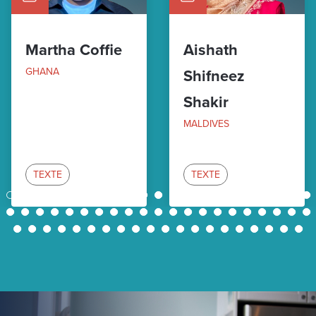
Martha Coffie
Aishath
GHANA
Shifneez
Shakir
MALDIVES
TEXTE
TEXTE
1
2
3
4
5
6
7
8
9
10
11
12
13
14
15
16
17
18
19
20
21
22
23
24
25
26
27
28
29
30
31
32
33
34
35
36
37
38
39
40
41
42
43
44
45
46
47
48
49
50
51
52
53
54
55
56
57
58
59
60
61
62