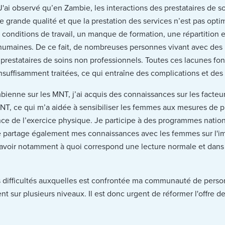
J'ai observé qu’en Zambie, les interactions des prestataires de 
 grande qualité et que la prestation des services n’est pas opti
conditions de travail, un manque de formation, une répartition 
 humaines. De ce fait, de nombreuses personnes vivant avec des
 prestataires de soins non professionnels. Toutes ces lacunes fo
nsuffisamment traitées, ce qui entraîne des complications et de
bienne sur les MNT, j’ai acquis des connaissances sur les facteu
s MNT, ce qui m’a aidée à sensibiliser les femmes aux mesures de
tance de l’exercice physique. Je participe à des programmes nati
Je partage également mes connaissances avec les femmes sur l'
savoir notamment à quoi correspond une lecture normale et dans 
e les difficultés auxquelles est confrontée ma communauté de per
t sur plusieurs niveaux. Il est donc urgent de réformer l'offre de