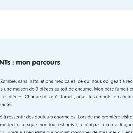
MNTs : mon parcours
 Zambie, sans installations médicales, ce qui nous obligeait à rec
 une maison de 3 pièces au toit de chaume. Mon père fumait et 
les pièces. Chaque fois qu’il fumait, nous, les enfants, en aimi
santé.
 à ressentir des douleurs anormales. Lors de ma première visite à l
médecin. Lorsque mon tour est arrivé, je n’ai pas reçu de diagn
voir l’unique spécialiste qui pouvait s’occuper de mes maux. Dans 