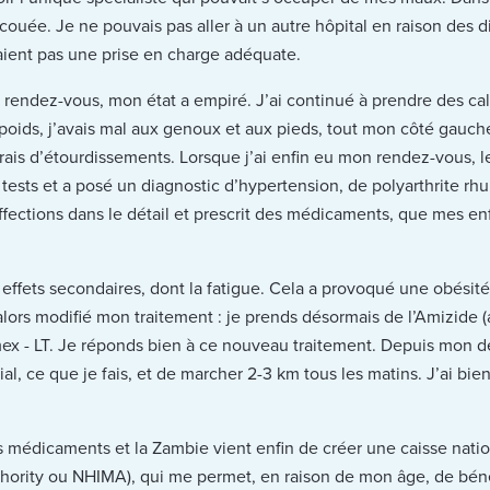
ecouée. Je ne pouvais pas aller à un autre hôpital en raison des di
ient pas une prise en charge adéquate.
 rendez-vous, mon état a empiré. J’ai continué à prendre des c
u poids, j’avais mal aux genoux et aux pieds, tout mon côté gauche
uffrais d’étourdissements. Lorsque j’ai enfin eu mon rendez-vous,
 tests et a posé un diagnostic d’hypertension, de polyarthrite r
fections dans le détail et prescrit des médicaments, que mes enf
ffets secondaires, dont la fatigue. Cela a provoqué une obésité c
ors modifié mon traitement : je prends désormais de l’Amizide (a
somex - LT. Je réponds bien à ce nouveau traitement. Depuis mon
al, ce que je fais, et de marcher 2-3 km tous les matins. J’ai bi
es médicaments et la Zambie vient enfin de créer une caisse nati
rity ou NHIMA), qui me permet, en raison de mon âge, de bénéf