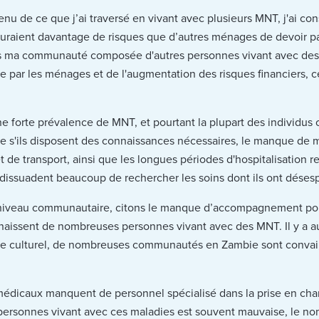
nu de ce que j’ai traversé en vivant avec plusieurs MNT, j'ai c
uraient davantage de risques que d’autres ménages de devoir p
rs ma communauté composée d'autres personnes vivant avec des 
e par les ménages et de l'augmentation des risques financiers, c
e forte prévalence de MNT, et pourtant la plupart des individus
me s'ils disposent des connaissances nécessaires, le manque de m
de transport, ainsi que les longues périodes d'hospitalisation r
 dissuadent beaucoup de rechercher les soins dont ils ont dése
au niveau communautaire, citons le manque d’accompagnement pour
aissent de nombreuses personnes vivant avec des MNT. Il y a aus
 vue culturel, de nombreuses communautés en Zambie sont conva
 médicaux manquent de personnel spécialisé dans la prise en ch
personnes vivant avec ces maladies est souvent mauvaise, le nomb