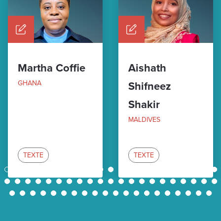
Martha Coffie
Aishath
GHANA
Shifneez
Shakir
MALDIVES
TEXTE
TEXTE
1
2
3
4
5
6
7
8
9
10
11
12
13
14
15
16
17
18
19
20
21
22
23
24
25
26
27
28
29
30
31
32
33
34
35
36
37
38
39
40
41
42
43
44
45
46
47
48
49
50
51
52
53
54
55
56
57
58
59
60
61
62