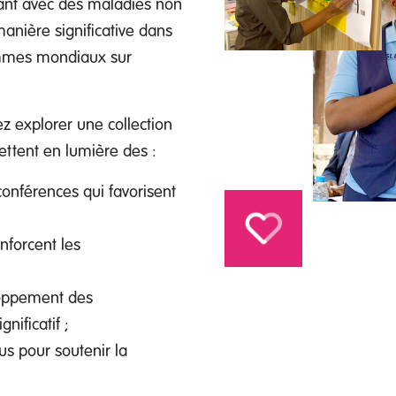
vant avec des maladies non
anière significative dans
ammes mondiaux sur
ez explorer une collection
ettent en lumière des :
nférences qui favorisent
enforcent les
oppement des
ificatif ;
us pour soutenir la