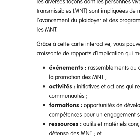
les diverses façons dont les personnes vi
transmissibles (MNT) sont impliquées de m
l'avancement du plaidoyer et des progr
les MNT.
Grâce à cette carte interactive, vous pouv
croissante de rapports d'implication qui m
événements :
rassemblements ou co
la promotion des MNT ;
activités :
initiatives et actions qui r
communautés ;
formations :
opportunités de dével
compétences pour un engagement sign
ressources :
outils et matériels conç
défense des MNT ; et