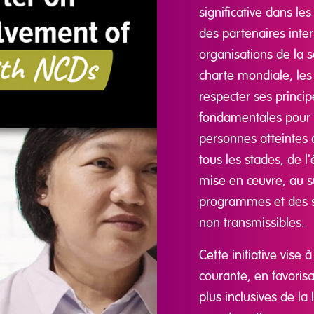
significative dans l
des partenaires inter
organisations de la s
charte mondiale, les
respecter ses princip
fondamentales pour g
personnes atteintes 
tous les stades, de l'
mise en œuvre, au su
programmes et des se
non transmissibles.
Cette initiative vise 
courante, en favorisa
plus inclusives de la