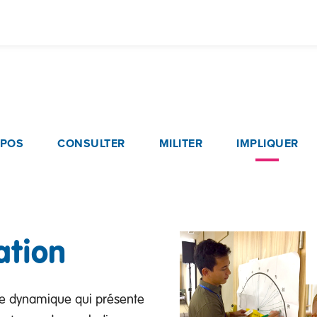
Aller
au
contenu
principal
navigation
OPOS
CONSULTER
MILITER
IMPLIQUER
ation
rme dynamique qui présente