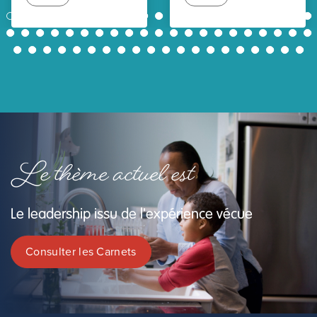
1
2
3
4
5
6
7
8
9
10
11
12
13
14
15
16
17
18
19
20
21
22
23
24
25
26
27
28
29
30
31
32
33
34
35
36
37
38
39
40
41
42
43
44
45
46
47
48
49
50
51
52
53
54
55
56
57
58
59
60
61
62
Le thème actuel est
Le leadership issu de l'expérience vécue
Consulter les Carnets