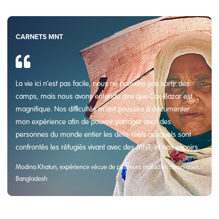
CARNETS MNT
La vie ici n’est pas facile, nous ne pouvons pas sortir des
camps, mais nous avons entendu dire que Cox-Bazar est
magnifique. Nos difficultés m’ont poussée à documenter
mon expérience afin de pouvoir partager avec des
personnes du monde entier les défis réels auxquels sont
confrontés les réfugiés vivant avec des MNT, et nos espoirs.
Modina Khatun, expérience vécue de plusieurs maladies chroniques,
Bangladesh