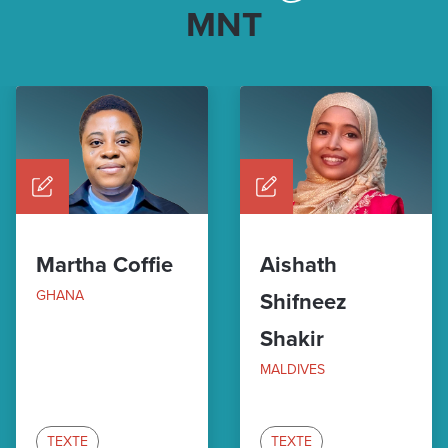
MNT
Martha Coffie
Aishath
GHANA
Shifneez
Shakir
MALDIVES
TEXTE
TEXTE