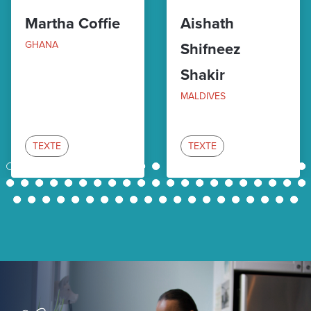
Martha Coffie
Aishath
GHANA
Shifneez
Shakir
MALDIVES
TEXTE
TEXTE
1
2
3
4
5
6
7
8
9
10
11
12
13
14
15
16
17
18
19
20
21
22
23
24
25
26
27
28
29
30
31
32
33
34
35
36
37
38
39
40
41
42
43
44
45
46
47
48
49
50
51
52
53
54
55
56
57
58
59
60
61
62