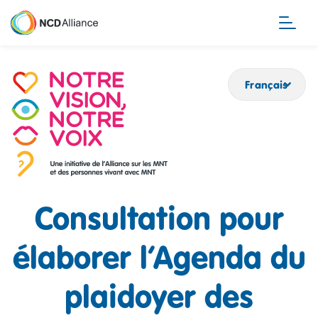
Aller
au
contenu
principal
Français
Consultation pour
élaborer l’Agenda du
plaidoyer des