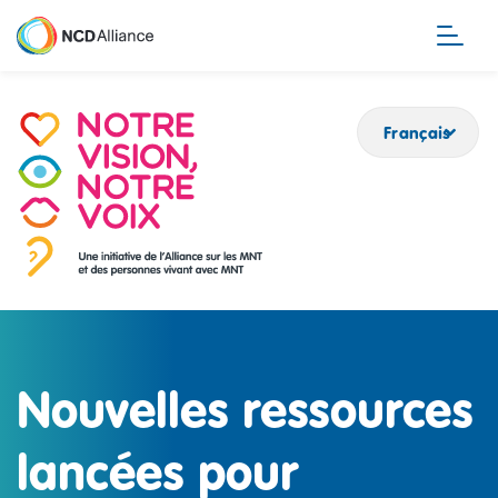
Aller
au
contenu
principal
Français
Nouvelles ressources
lancées pour