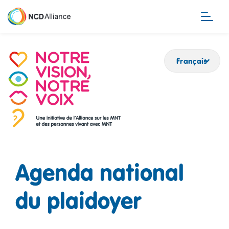
Aller
au
contenu
principal
Français
Agenda national
du plaidoyer