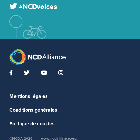
#NCDvoices
Footer menu
Mentions légales
Conditions générales
Politique de cookies
©NCDA 2026
www.ncdalliance.org