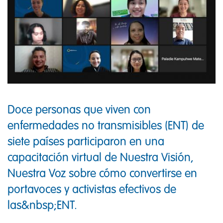
Doce personas que viven con
enfermedades no transmisibles (ENT) de
siete países participaron en una
capacitación virtual de Nuestra Visión,
Nuestra Voz sobre cómo convertirse en
portavoces y activistas efectivos de
las&nbsp;ENT.