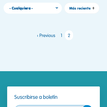
Sort by
- Cualquiera -
PAGINACIÓN
Página anterior
‹ Previous
1
2
Suscribirse a boletín