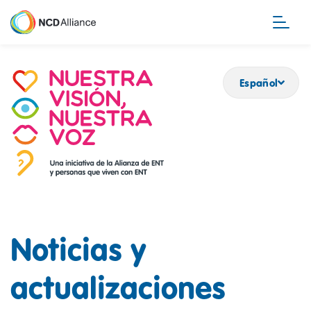
Pasar
al
contenido
principal
Español
Noticias y
actualizaciones